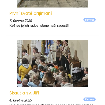
První svaté přijímání
7. června 2025
Farnost
Kéž se jejich radost stane naší radostí!
Skaut a sv. Jiří
4. května 2025
Farnost
Skauti blanenských středisek se sešli k oslavě patrona