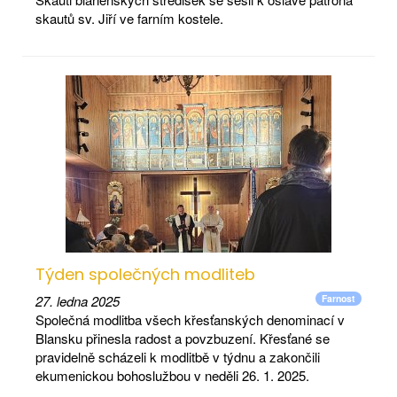
skautů sv. Jiří ve farním kostele.
Týden společných modliteb
27. ledna 2025
Farnost
Společná modlitba všech křesťanských denominací v
Blansku přinesla radost a povzbuzení. Křesťané se
pravidelně scházeli k modlitbě v týdnu a zakončili
ekumenickou bohoslužbou v neděli 26. 1. 2025.