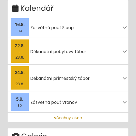
Kalendář
16.8.
Zásvětná pouť Sloup
ne
22.8.
-
Děkanátní pobytový tábor
28.8.
24.8.
-
Děkanátní příměstský tábor
28.8.
5.9.
Zásvětná pouť Vranov
so
všechny akce