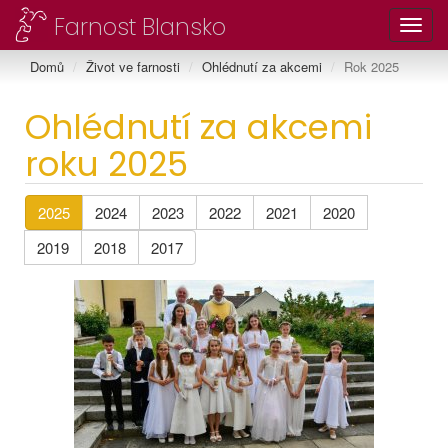
Farnost Blansko
Toggl
Domů
Život ve farnosti
Ohlédnutí za akcemi
Rok 2025
Ohlédnutí za akcemi
roku 2025
2025
2024
2023
2022
2021
2020
2019
2018
2017