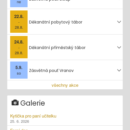
ne
22.8.
-
Děkanátní pobytový tábor
28.8.
24.8.
-
Děkanátní příměstský tábor
28.8.
5.9.
Zásvětná pouť Vranov
so
všechny akce
Galerie
Kytička pro paní učitelku
25. 6. 2026