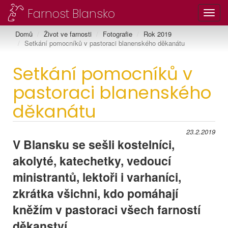
Farnost Blansko
Toggl
Domů
Život ve farnosti
Fotografie
Rok 2019
Setkání pomocníků v pastoraci blanenského děkanátu
Setkání pomocníků v
pastoraci blanenského
děkanátu
23.2.2019
V Blansku se sešli kostelníci,
akolyté, katechetky, vedoucí
ministrantů, lektoři i varhaníci,
zkrátka všichni, kdo pomáhají
kněžím v pastoraci všech farností
děkanství.