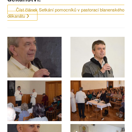
Číst článek Setkání pomocníků v pastoraci blanenského
děkanátu