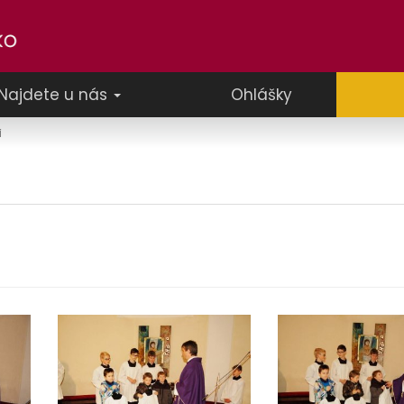
Najdete u nás
Ohlášky
i