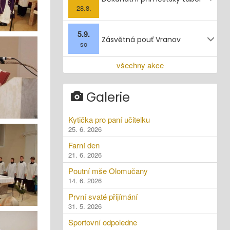
28.8.
5.9.
Zásvětná pouť Vranov
so
všechny akce
Galerie
Kytička pro paní učitelku
25. 6. 2026
Farní den
21. 6. 2026
Poutní mše Olomučany
14. 6. 2026
První svaté přijímání
31. 5. 2026
Sportovní odpoledne