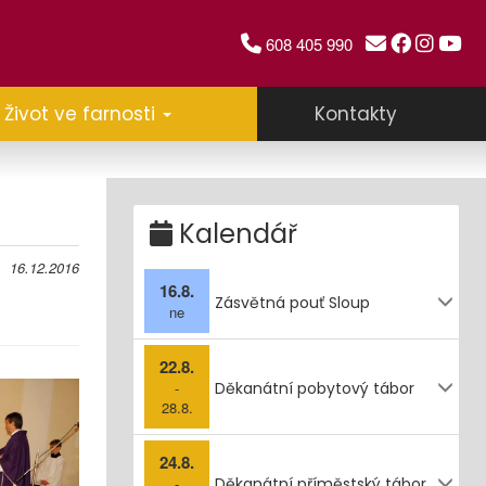
608 405 990
Život ve farnosti
Kontakty
Kalendář
16.12.2016
16.8.
Zásvětná pouť Sloup
ne
22.8.
-
Děkanátní pobytový tábor
28.8.
24.8.
-
Děkanátní příměstský tábor