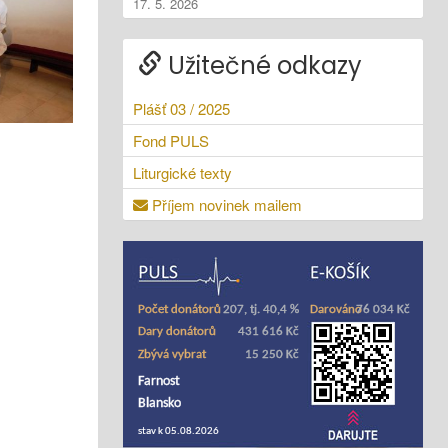
17. 5. 2026
Užitečné odkazy
Plášť 03 / 2025
Fond PULS
Liturgické texty
Příjem novinek mailem