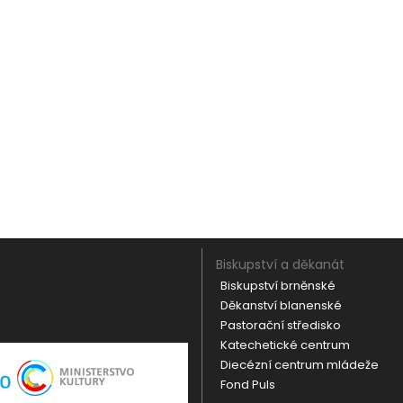
Biskupství a děkanát
Biskupství brněnské
Děkanství blanenské
Pastorační středisko
Katechetické centrum
Diecézní centrum mládeže
Fond Puls