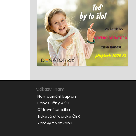
Odkazy jinam
Nemocniční kaplani
Bohoslužby v ČR
Církevní turistika
Tiskové středisko ČBK
Zprávy z Vatikánu