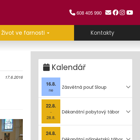
608 405 990
Život ve farnosti
Kontakty
Kalendář
17.6.2016
16.8.
Zásvětná pouť Sloup
ne
22.8.
-
Děkanátní pobytový tábor
28.8.
24.8.
-
Děkanátní příměstský tábor