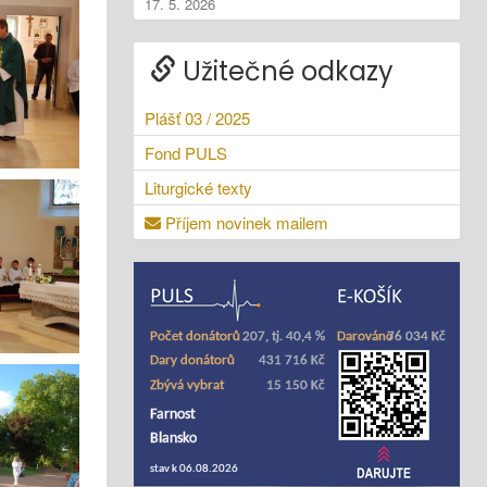
17. 5. 2026
Užitečné odkazy
Plášť 03 / 2025
Fond PULS
Liturgické texty
Příjem novinek mailem