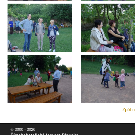
Zpět n
© 2000 - 2026
Římskokatolická farnost Blansko