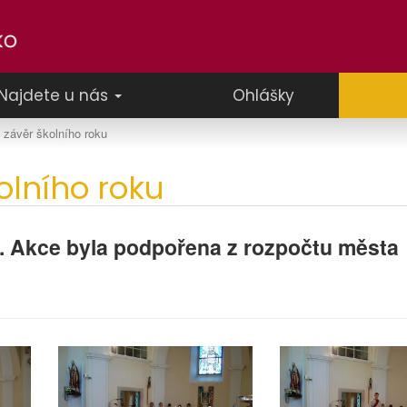
Najdete u nás
Ohlášky
 závěr školního roku
olního roku
oře. Akce byla podpořena z rozpočtu města