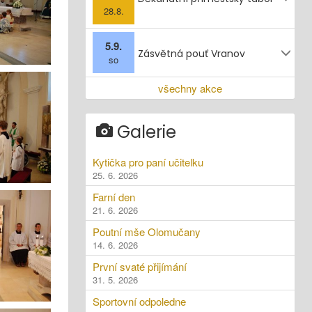
28.8.
5.9.
Zásvětná pouť Vranov
so
všechny akce
Galerie
Kytička pro paní učitelku
25. 6. 2026
Farní den
21. 6. 2026
Poutní mše Olomučany
14. 6. 2026
První svaté přijímání
31. 5. 2026
Sportovní odpoledne