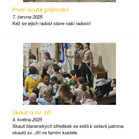
První svaté přijímání
7. června 2025
Kéž se jejich radost stane naší radostí!
Skaut a sv. Jiří
4. května 2025
Skauti blanenských středisek se sešli k oslavě patrona
skautů sv. Jiří ve farním kostele.