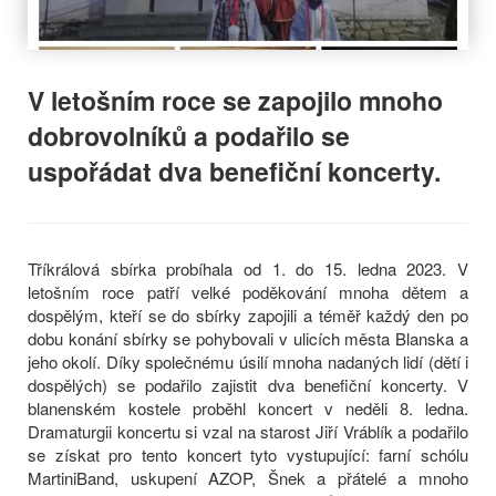
V letošním roce se zapojilo mnoho
dobrovolníků a podařilo se
uspořádat dva benefiční koncerty.
Tříkrálová sbírka probíhala od 1. do 15. ledna 2023. V
letošním roce patří velké poděkování mnoha dětem a
dospělým, kteří se do sbírky zapojili a téměř každý den po
dobu konání sbírky se pohybovali v ulicích města Blanska a
jeho okolí. Díky společnému úsilí mnoha nadaných lidí (dětí i
dospělých) se podařilo zajistit dva benefiční koncerty. V
blanenském kostele proběhl koncert v neděli 8. ledna.
Dramaturgii koncertu si vzal na starost Jiří Vráblík a podařilo
se získat pro tento koncert tyto vystupující: farní schólu
MartiniBand, uskupení AZOP, Šnek a přátelé a mnoho