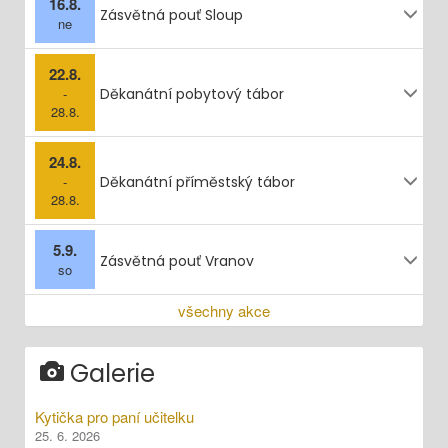
16.8.
Zásvětná pouť Sloup
ne
22.8.
-
Děkanátní pobytový tábor
28.8.
24.8.
-
Děkanátní příměstský tábor
28.8.
5.9.
Zásvětná pouť Vranov
so
všechny akce
Galerie
Kytička pro paní učitelku
25. 6. 2026