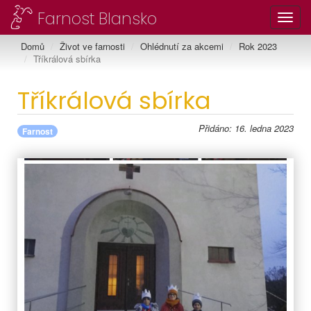
Farnost Blansko
Toggl
Domů
Život ve farnosti
Ohlédnutí za akcemi
Rok 2023
Tříkrálová sbírka
Tříkrálová sbírka
Přidáno: 16. ledna 2023
Farnost