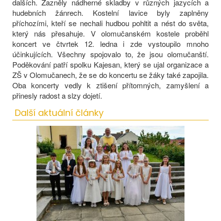
dalších. Zazněly nádherné skladby v různých jazycích a
hudebních žánrech. Kostelní lavice byly zaplněny
příchozími, kteří se nechali hudbou pohltit a nést do světa,
který nás přesahuje. V olomučanském kostele proběhl
koncert ve čtvrtek 12. ledna i zde vystoupilo mnoho
účinkujících. Všechny spojovalo to, že jsou olomučanští.
Poděkování patří spolku Kajesan, který se ujal organizace a
ZŠ v Olomučanech, že se do koncertu se žáky také zapojila.
Oba koncerty vedly k ztišení přítomných, zamyšlení a
přinesly radost a slzy dojetí.
Další aktuální články