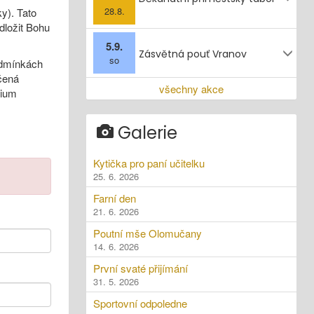
28.8.
y). Tato
dložit Bohu
5.9.
Zásvětná pouť Vranov
so
odmínkách
čená
všechny akce
dium
Galerie
Kytička pro paní učitelku
25. 6. 2026
Farní den
21. 6. 2026
Poutní mše Olomučany
14. 6. 2026
První svaté přijímání
31. 5. 2026
Sportovní odpoledne