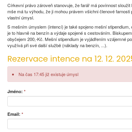
Církevní právo zároveň stanovuje, že farář má povinnost sloužit 
mše má tu výhodu, že ji mohou právem všichni členové farnosti 
vlastní úmysl.
S mešním úmyslem (intencí) je také spojeno mešní stipendium, c
je to hlavně na benzín a výdaje spojené s cestováním. Biskup
obyčejem 200,-Kč. Mešní stipendium je vyjádřením vzájemné podp
využívá při své další službě (náklady na benzín, ...).
Rezervace intence na 12. 12. 2025
Na čas 17:45 již existuje úmysl
Jméno:
*
Email:
*