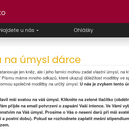
Najdete u nás
Ohlášky
á na úmysl dárce
anovuje jen kněz, ale i jeho farníci mohou zadat vlastní úmysl, na kt
. V Písmu máme mnoho odkazů, které ukazují důležitost modlitby ve s
ormou společné modlitby na určitý úmysl.
U nás je zvykem tento úm
avil mši svatou na váš úmysl. Klikněte na zelené tlačítko (obdéln
Vám přijde na email potvrzení o zapsání Vaší intence. Ve Vámi vy
enstvím na Váš úmysl. Prosíme o Vás o nesení darů při mši svaté
 a postní dobu). Pokud se rozhodnete zaplatit mešní stipendium,
ězem.