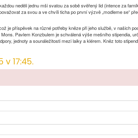
každou neděli jednu mši svatou za sobě svěřený lid (intence za farník
považovat za svou a ve chvíli ticha po první výzvě „modleme se“ pře
ož je příspěvek na různé potřeby kněze při jeho službě, v našich p
em Mons. Pavlem Konzbulem je schválená výše mešního stipendia, ur
ory, jednoty a sounáležitosti mezi laiky a klérem. Kněz toto stipen
 v 17:45.