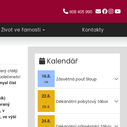
608 405 990
Život ve farnosti
Kontakty
Kalendář
erý chtějí
16.8.
polečenství
Zásvětná pouť Sloup
ne
ysl číst
22.8.
ík)
-
Děkanátní pobytový tábor
braný
28.8.
, v
 ve výši
24.8.
-
Děkanátní příměstský tábor