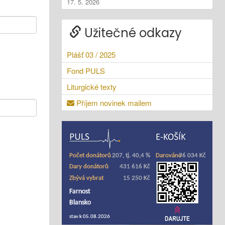
17. 5. 2026
Užitečné odkazy
Plášť 03 / 2025
Fond PULS
Liturgické texty
Příjem novinek mailem