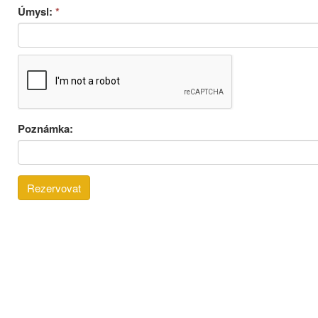
Úmysl:
*
Poznámka: