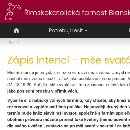
Potřebuji řešit
Domů
Zápis intencí - mše svat
Mešní intence je úmysl, s nímž kněz slaví mši svatou. Úmysl nest
nechat mši svatou sloužit - ať už jako poděkování nebo prosbu
(Mt 18,19-20; Kol1,9). Mše svatá se tímto způsobem stává také f
jako poslední prosbu v přímluvách.
Vyberte si z nabídky volných termínů, kdy chcete, aby kněz sl
rezervovat a vyplňte patřičná políčka. Nejpozději druhý den 
termín bude kněz slavit mši svatou společně s farním společ
obětním průvodu můžete přinést také květiny (mimo adventní
dle svého uvážení, zastavte se po mši svaté v sakristii za kn