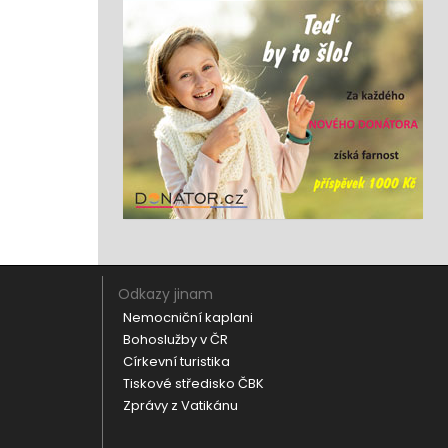
Odkazy jinam
Nemocniční kaplani
Bohoslužby v ČR
Církevní turistika
Tiskové středisko ČBK
Zprávy z Vatikánu