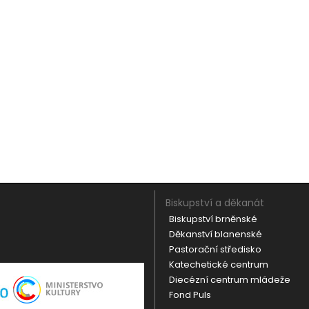
Biskupství a děkanát
Biskupství brněnské
Děkanství blanenské
Pastorační středisko
Katechetické centrum
Diecézní centrum mládeže
Fond Puls