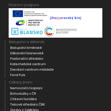
Finanční podpora
Biskupství a děkanát
Biskupství brněnské
Děkanství blanenské
Pastorační středisko
Katechetické centrum
Diecézní centrum mládeže
Fond Puls
Odkazy jinam
Nemocniční kaplani
Bohoslužby v ČR
Církevní turistika
Tiskové středisko ČBK
Zprávy z Vatikánu