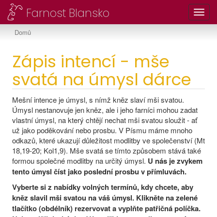
Farnost Blansko
Toggl
Domů
Zápis intencí - mše
svatá na úmysl dárce
Mešní intence je úmysl, s nímž kněz slaví mši svatou.
Úmysl nestanovuje jen kněz, ale i jeho farníci mohou zadat
vlastní úmysl, na který chtějí nechat mši svatou sloužit - ať
už jako poděkování nebo prosbu. V Písmu máme mnoho
odkazů, které ukazují důležitost modlitby ve společenství (Mt
18,19-20; Kol1,9). Mše svatá se tímto způsobem stává také
formou společné modlitby na určitý úmysl.
U nás je zvykem
tento úmysl číst jako poslední prosbu v přímluvách.
Vyberte si z nabídky volných termínů, kdy chcete, aby
kněz slavil mši svatou na váš úmysl. Klikněte na zelené
tlačítko (obdélník) rezervovat a vyplňte patřičná políčka.