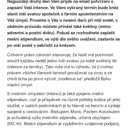
Nejpozději druhý den Vám přijde na email potvrzení o
zapsání Vaší intence. Ve Vámi vybraný termín bude kněz
slavit mši svatou společně s farním společenstvím na
Váš úmysl. Prosíme o Vás o nesení darů při mši svaté, v
obětním průvodu můžete přinést také květiny (mimo
adventní a postní dobu). Pokud se rozhodnete zaplatit
mešní stipendium, ve výši dle svého uvážení, zastavte se
po mši svaté v sakristii za knězem.
Církevní právo zároveň stanovuje, že farář má povinnost
sloužit každou neděli jednu mši svatou za sobě svěřený lid
(intence za farníky). Tato mše má tu výhodu, že ji mohou
právem všichni členové farnosti považovat za svou a ve
chvíli ticha po první výzvě „modleme se“ předložit Bohu
vlastní úmysl.
S mešním úmyslem (intencí) je také spojeno mešní
stipendium, což je příspěvek na různé potřeby kněze při jeho
službě, v našich podmínkách je to hlavně na benzín a výdaje
spojené s cestováním. Biskupem Mons. Pavlem Konzbulem
je schválená výše mešního stipendia, určená obyčejem
200,-Kč. Mešní stipendium je vyjádřením vzájemné podpory,