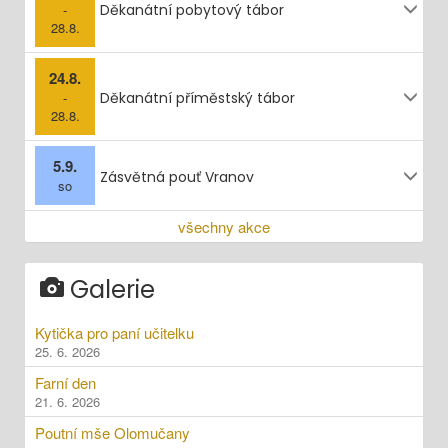
-
Děkanátní pobytový tábor
28.8.
24.8.
-
Děkanátní příměstský tábor
28.8.
5.9.
Zásvětná pouť Vranov
so
všechny akce
Galerie
Kytička pro paní učitelku
25. 6. 2026
Farní den
21. 6. 2026
Poutní mše Olomučany