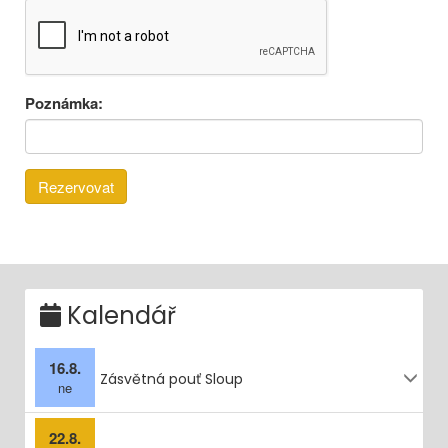
Poznámka:
Kalendář
16.8.
Zásvětná pouť Sloup
ne
22.8.