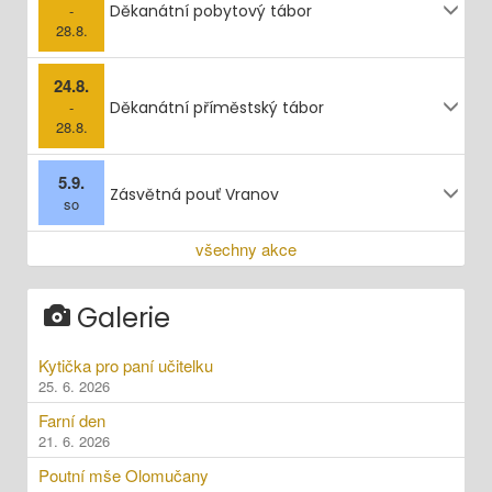
-
Děkanátní pobytový tábor
28.8.
24.8.
-
Děkanátní příměstský tábor
28.8.
5.9.
Zásvětná pouť Vranov
so
všechny akce
Galerie
Kytička pro paní učitelku
25. 6. 2026
Farní den
21. 6. 2026
Poutní mše Olomučany