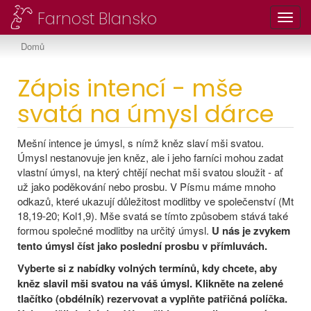
Farnost Blansko
Toggl
Domů
Zápis intencí - mše
svatá na úmysl dárce
Mešní intence je úmysl, s nímž kněz slaví mši svatou.
Úmysl nestanovuje jen kněz, ale i jeho farníci mohou zadat
vlastní úmysl, na který chtějí nechat mši svatou sloužit - ať
už jako poděkování nebo prosbu. V Písmu máme mnoho
odkazů, které ukazují důležitost modlitby ve společenství (Mt
18,19-20; Kol1,9). Mše svatá se tímto způsobem stává také
formou společné modlitby na určitý úmysl.
U nás je zvykem
tento úmysl číst jako poslední prosbu v přímluvách.
Vyberte si z nabídky volných termínů, kdy chcete, aby
kněz slavil mši svatou na váš úmysl. Klikněte na zelené
tlačítko (obdélník) rezervovat a vyplňte patřičná políčka.