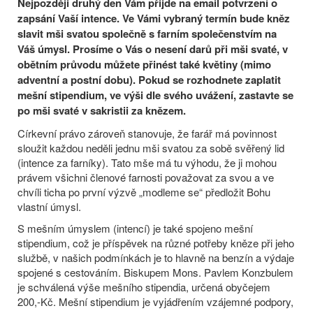
Nejpozději druhý den Vám přijde na email potvrzení o
zapsání Vaší intence. Ve Vámi vybraný termín bude kněz
slavit mši svatou společně s farním společenstvím na
Váš úmysl. Prosíme o Vás o nesení darů při mši svaté, v
obětním průvodu můžete přinést také květiny (mimo
adventní a postní dobu). Pokud se rozhodnete zaplatit
mešní stipendium, ve výši dle svého uvážení, zastavte se
po mši svaté v sakristii za knězem.
Církevní právo zároveň stanovuje, že farář má povinnost
sloužit každou neděli jednu mši svatou za sobě svěřený lid
(intence za farníky). Tato mše má tu výhodu, že ji mohou
právem všichni členové farnosti považovat za svou a ve
chvíli ticha po první výzvě „modleme se“ předložit Bohu
vlastní úmysl.
S mešním úmyslem (intencí) je také spojeno mešní
stipendium, což je příspěvek na různé potřeby kněze při jeho
službě, v našich podmínkách je to hlavně na benzín a výdaje
spojené s cestováním. Biskupem Mons. Pavlem Konzbulem
je schválená výše mešního stipendia, určená obyčejem
200,-Kč. Mešní stipendium je vyjádřením vzájemné podpory,