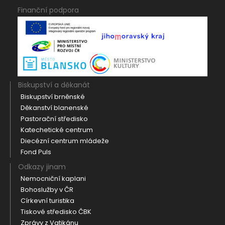
Finanční podpora
Biskupství a děkanát
Biskupství brněnské
Děkanství blanenské
Pastorační středisko
Katechetické centrum
Diecézní centrum mládeže
Fond Puls
Odkazy jinam
Nemocniční kaplani
Bohoslužby v ČR
Církevní turistika
Tiskové středisko ČBK
Zprávy z Vatikánu