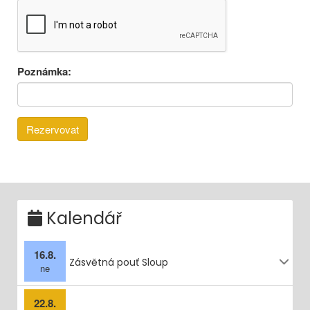
Poznámka:
Kalendář
16.8.
Zásvětná pouť Sloup
ne
22.8.