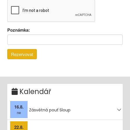
Poznámka:
Kalendář
16.8.
Zásvětná pouť Sloup
ne
22.8.