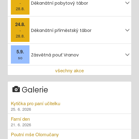
-
Děkanátní pobytový tábor
28.8.
24.8.
-
Děkanátní příměstský tábor
28.8.
5.9.
Zásvětná pouť Vranov
so
všechny akce
Galerie
Kytička pro paní učitelku
25. 6. 2026
Farní den
21. 6. 2026
Poutní mše Olomučany