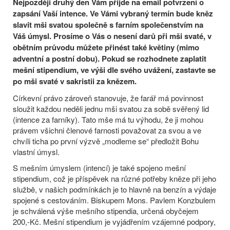
Nejpozději druhý den Vám přijde na email potvrzení o
zapsání Vaší intence. Ve Vámi vybraný termín bude kněz
slavit mši svatou společně s farním společenstvím na
Váš úmysl. Prosíme o Vás o nesení darů při mši svaté, v
obětním průvodu můžete přinést také květiny (mimo
adventní a postní dobu). Pokud se rozhodnete zaplatit
mešní stipendium, ve výši dle svého uvážení, zastavte se
po mši svaté v sakristii za knězem.
Církevní právo zároveň stanovuje, že farář má povinnost
sloužit každou neděli jednu mši svatou za sobě svěřený lid
(intence za farníky). Tato mše má tu výhodu, že ji mohou
právem všichni členové farnosti považovat za svou a ve
chvíli ticha po první výzvě „modleme se“ předložit Bohu
vlastní úmysl.
S mešním úmyslem (intencí) je také spojeno mešní
stipendium, což je příspěvek na různé potřeby kněze při jeho
službě, v našich podmínkách je to hlavně na benzín a výdaje
spojené s cestováním. Biskupem Mons. Pavlem Konzbulem
je schválená výše mešního stipendia, určená obyčejem
200,-Kč. Mešní stipendium je vyjádřením vzájemné podpory,