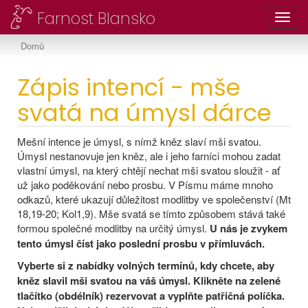
Farnost Blansko
Toggl
Domů
Zápis intencí - mše
svatá na úmysl dárce
Mešní intence je úmysl, s nímž kněz slaví mši svatou.
Úmysl nestanovuje jen kněz, ale i jeho farníci mohou zadat
vlastní úmysl, na který chtějí nechat mši svatou sloužit - ať
už jako poděkování nebo prosbu. V Písmu máme mnoho
odkazů, které ukazují důležitost modlitby ve společenství (Mt
18,19-20; Kol1,9). Mše svatá se tímto způsobem stává také
formou společné modlitby na určitý úmysl.
U nás je zvykem
tento úmysl číst jako poslední prosbu v přímluvách.
Vyberte si z nabídky volných termínů, kdy chcete, aby
kněz slavil mši svatou na váš úmysl. Klikněte na zelené
tlačítko (obdélník) rezervovat a vyplňte patřičná políčka.