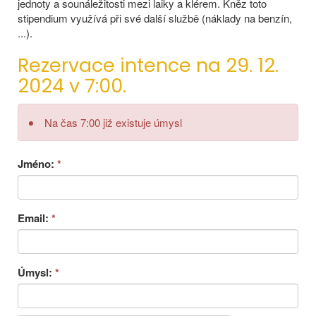
jednoty a sounáležitosti mezi laiky a klérem. Kněz toto
stipendium využívá při své další službě (náklady na benzín,
...).
Rezervace intence na 29. 12.
2024 v 7:00.
Na čas 7:00 již existuje úmysl
Jméno:
*
Email:
*
Úmysl:
*