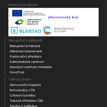
Finanční podpora
Biskupství a děkanát
Biskupství brněnské
Děkanství blanenské
Pastorační středisko
Katechetické centrum
Diecézní centrum mládeže
Fond Puls
Odkazy jinam
Nemocniční kaplani
Bohoslužby v ČR
Církevní turistika
Tiskové středisko ČBK
Zprávy z Vatikánu