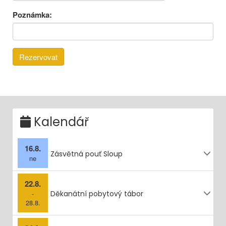
Poznámka:
Kalendář
16.8.
Zásvětná pouť Sloup
ne
22.8.
-
Děkanátní pobytový tábor
28.8.