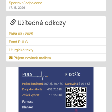
Sportovní odpoledne
17. 5. 2026
Užitečné odkazy
Plášť 03 / 2025
Fond PULS
Liturgické texty
Příjem novinek mailem