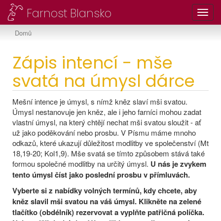
Farnost Blansko
Toggl
Domů
Zápis intencí - mše
svatá na úmysl dárce
Mešní intence je úmysl, s nímž kněz slaví mši svatou.
Úmysl nestanovuje jen kněz, ale i jeho farníci mohou zadat
vlastní úmysl, na který chtějí nechat mši svatou sloužit - ať
už jako poděkování nebo prosbu. V Písmu máme mnoho
odkazů, které ukazují důležitost modlitby ve společenství (Mt
18,19-20; Kol1,9). Mše svatá se tímto způsobem stává také
formou společné modlitby na určitý úmysl.
U nás je zvykem
tento úmysl číst jako poslední prosbu v přímluvách.
Vyberte si z nabídky volných termínů, kdy chcete, aby
kněz slavil mši svatou na váš úmysl. Klikněte na zelené
tlačítko (obdélník) rezervovat a vyplňte patřičná políčka.