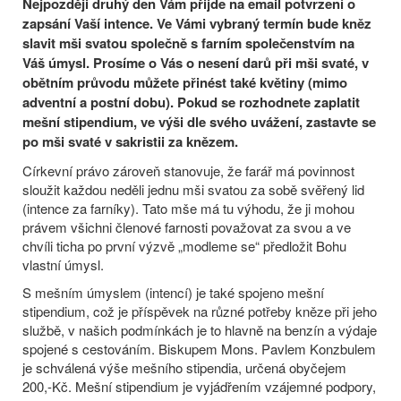
Nejpozději druhý den Vám přijde na email potvrzení o
zapsání Vaší intence. Ve Vámi vybraný termín bude kněz
slavit mši svatou společně s farním společenstvím na
Váš úmysl. Prosíme o Vás o nesení darů při mši svaté, v
obětním průvodu můžete přinést také květiny (mimo
adventní a postní dobu). Pokud se rozhodnete zaplatit
mešní stipendium, ve výši dle svého uvážení, zastavte se
po mši svaté v sakristii za knězem.
Církevní právo zároveň stanovuje, že farář má povinnost
sloužit každou neděli jednu mši svatou za sobě svěřený lid
(intence za farníky). Tato mše má tu výhodu, že ji mohou
právem všichni členové farnosti považovat za svou a ve
chvíli ticha po první výzvě „modleme se“ předložit Bohu
vlastní úmysl.
S mešním úmyslem (intencí) je také spojeno mešní
stipendium, což je příspěvek na různé potřeby kněze při jeho
službě, v našich podmínkách je to hlavně na benzín a výdaje
spojené s cestováním. Biskupem Mons. Pavlem Konzbulem
je schválená výše mešního stipendia, určená obyčejem
200,-Kč. Mešní stipendium je vyjádřením vzájemné podpory,