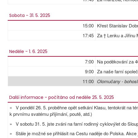
Sobota - 31. 5. 2025
15:00
Křest Stanislav Do
17:45
Za † Lenku a Jiřinu
Neděle - 1. 6. 2025
7:00
Na poděkování za 40
9:00
Za naše farní spole
11:00
Olomučany - bohosl
Další informace - počítáno od neděle 25. 5. 2025
» V pondělí 26. 5. proběhne opět setkání Klasu, tentokrát na t
k prvnímu svatému přijímání, poutě, atd.)
» V sobotu 31. 5. jste zváni na farní rodinný cyklovýlet do Slou
» Stále je možné se přihlásit na Cestu naděje do Polska. Akce