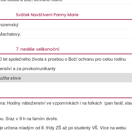
Svátek Navštívení Panny Marie
brozemský
 Machatovy.
7. neděle velikonoční
 let společného života s prosbou o Boží ochranu pro celou rodinu
čenství a za prvokomunikanty
užba slova
éma: Hodiny náboženství ve vzpomínkách i na fotkách (pan farář, sla
pu. Sraz v 9 h na farním dvoře.
 je určena mladým od 8. třídy ZŠ až po studenty VŠ. Více na webu