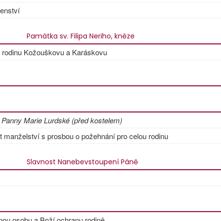
čenství
Památka sv. Filipa Neriho, kněze
u rodinu Kožouškovu a Karáskovu
 Panny Marie Lurdské (před kostelem)
t manželství s prosbou o požehnání pro celou rodinu
Slavnost Nanebevstoupení Páně
ou osobu a Boží ochranu rodině