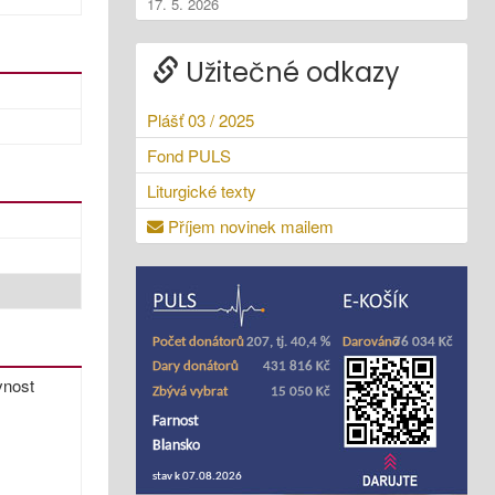
17. 5. 2026
Užitečné odkazy
Plášť 03 / 2025
Fond PULS
Liturgické texty
Příjem novinek mailem
vnost