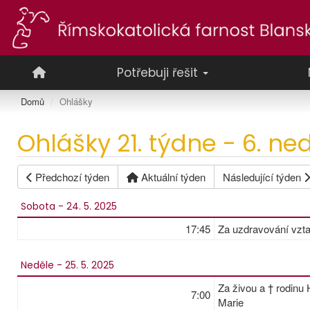
Potřebuji řešit
Domů
Ohlášky
Ohlášky 21. týdne - 6. ne
Předchozí týden
Aktuální týden
Následující týden
Sobota - 24. 5. 2025
17:45
Za uzdravování vzta
Neděle - 25. 5. 2025
Za živou a † rodin
7:00
Marie