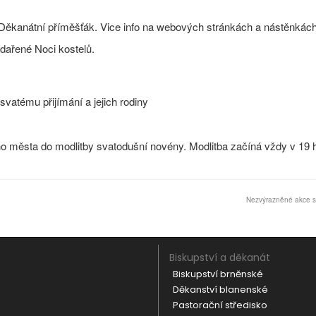
 Děkanátní příměšťák. Vice info na webových stránkách a nástěnkách
odařené Noci kostelů.
 svatému přijímání a jejich rodiny
ho města do modlitby svatodušní novény. Modlitba začíná vždy v 19 
Nezvýrazněné akce se
Biskupství a děkanát
Biskupství brněnské
Děkanství blanenské
Pastorační středisko