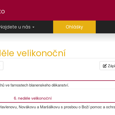
Najdete u nás
Ohlášky
děle velikonoční
Záp
hů ve farnostech blanenskeho děkanství.
6. neděle velikonoční
u Havlenovu, Novákovu a Maršálkovu s prosbou o Boží pomoc a och