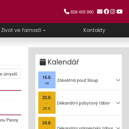
608 405 990
Život ve farnosti
Kontakty
Kalendář
is úmyslů
16.8.
Zásvětná pouť Sloup
ne
22.8.
-
Děkanátní pobytový tábor
28.8.
ranu Panny
24.8.
-
Děkanátní příměstský tábor