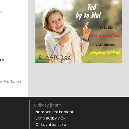
.
h v
 týkají Blanska
Odkazy jinam
Nemocniční kaplani
Bohoslužby v ČR
Církevní turistika