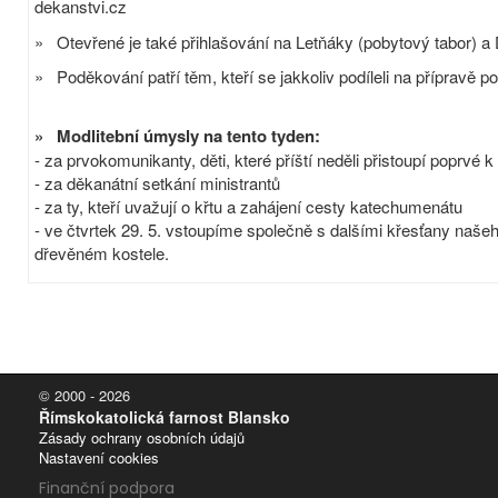
dekanstvi.cz
» Otevřené je také přihlašování na Letňáky (pobytový tabor) a
» Poděkování patří těm, kteří se jakkoliv podíleli na přípravě p
» Modlitební úmysly na tento tyden:
- za prvokomunikanty, děti, které příští neděli přistoupí poprvé k
- za děkanátní setkání ministrantů
- za ty, kteří uvažují o křtu a zahájení cesty katechumenátu
- ve čtvrtek 29. 5. vstoupíme společně s dalšími křesťany naše
dřevěném kostele.
© 2000 - 2026
Římskokatolická farnost Blansko
Zásady ochrany osobních údajů
Nastavení cookies
Finanční podpora