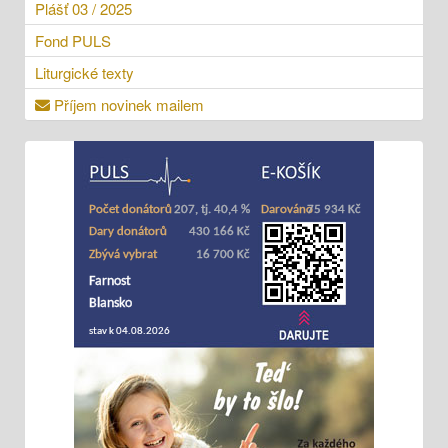
Plášť 03 / 2025
Fond PULS
Liturgické texty
Příjem novinek mailem