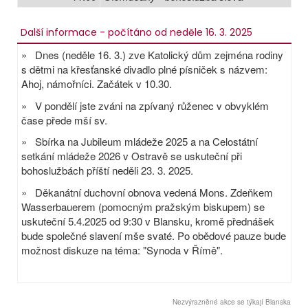
Další informace - počítáno od neděle 16. 3. 2025
» Dnes (neděle 16. 3.) zve Katolický dům zejména rodiny
s dětmi na křesťanské divadlo plné písniček s názvem:
Ahoj, námořníci. Začátek v 10.30.
» V pondělí jste zváni na zpívaný růženec v obvyklém
čase přede mší sv.
» Sbírka na Jubileum mládeže 2025 a na Celostátní
setkání mládeže 2026 v Ostravě se uskuteční při
bohoslužbách příští neděli 23. 3. 2025.
» Děkanátní duchovní obnova vedená Mons. Zdeňkem
Wasserbauerem (pomocným pražským biskupem) se
uskuteční 5.4.2025 od 9:30 v Blansku, kromě přednášek
bude společné slavení mše svaté. Po obědové pauze bude
možnost diskuze na téma: "Synoda v Římě".
Nezvýrazněné akce se týkají Blanska