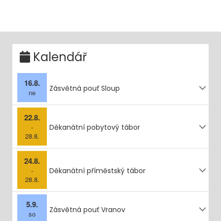
Kalendář
16.8.
Zásvětná pouť Sloup
ne
22.8.
-
Děkanátní pobytový tábor
28.8.
24.8.
-
Děkanátní příměstský tábor
28.8.
5.9.
Zásvětná pouť Vranov
so