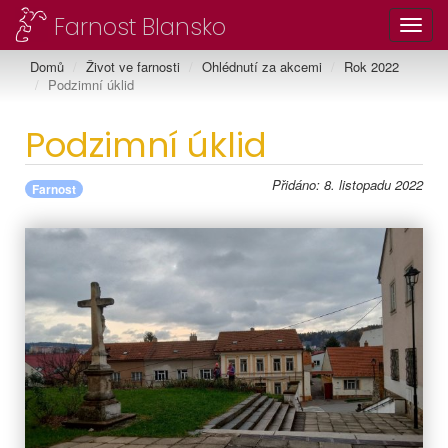
Farnost Blansko
Toggl
Domů
Život ve farnosti
Ohlédnutí za akcemi
Rok 2022
Podzimní úklid
Podzimní úklid
Přidáno: 8. listopadu 2022
Farnost