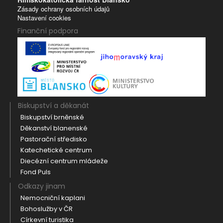
Zásady ochrany osobních údajů
Nastavení cookies
Finanční podpora
Biskupství a děkanát
Biskupství brněnské
Děkanství blanenské
Pastorační středisko
Katechetické centrum
Diecézní centrum mládeže
Fond Puls
Odkazy jinam
Nemocniční kaplani
Bohoslužby v ČR
Církevní turistika