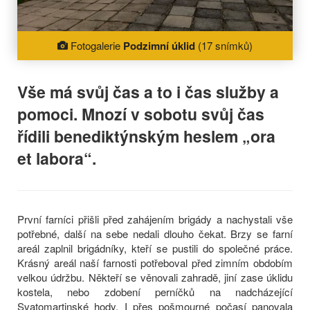
Fotogalerie
Podzimní úklid
(17 snímků)
Vše má svůj čas a to i čas služby a
pomoci. Mnozí v sobotu svůj čas
řídili benediktýnským heslem „ora
et labora“.
První farníci přišli před zahájením brigády a nachystali vše
potřebné, další na sebe nedali dlouho čekat. Brzy se farní
areál zaplnil brigádníky, kteří se pustili do společné práce.
Krásný areál naší farnosti potřeboval před zimním obdobím
velkou údržbu. Někteří se věnovali zahradě, jiní zase úklidu
kostela, nebo zdobení perníčků na nadcházející
Svatomartinské hody. I přes pošmourné počasí panovala