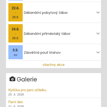
22.8.
-
Děkanátní pobytový tábor
28.8.
24.8.
-
Děkanátní příměstský tábor
28.8.
5.9.
Zásvětná pouť Vranov
so
všechny akce
Galerie
Kytička pro paní učitelku
25. 6. 2026
Farní den
21. 6. 2026