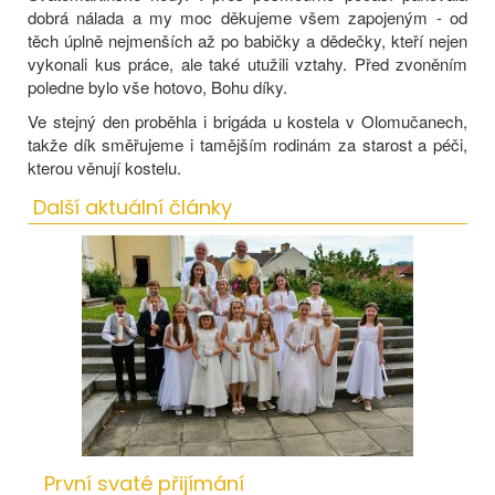
dobrá nálada a my moc děkujeme všem zapojeným - od
těch úplně nejmenších až po babičky a dědečky, kteří nejen
vykonali kus práce, ale také utužili vztahy. Před zvoněním
poledne bylo vše hotovo, Bohu díky.
Ve stejný den proběhla i brigáda u kostela v Olomučanech,
takže dík směřujeme i tamějším rodinám za starost a péči,
kterou věnují kostelu.
Další aktuální články
První svaté přijímání