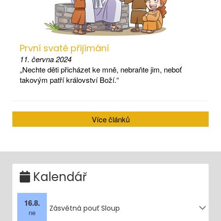
První svaté přijímání
11. června 2024
„Nechte děti přicházet ke mně, nebraňte jim, neboť
takovým patří království Boží.“
Více článků
Kalendář
16.8.
Zásvětná pouť Sloup
ne