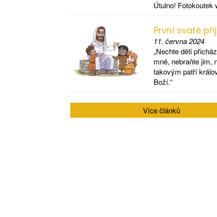
Útulno! Fotokoutek 
První svaté při
11. června 2024
„Nechte děti přicház
mně, nebraňte jim, 
takovým patří králo
Boží.“
Více článků