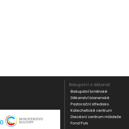
Biskupství a děkanát
Biskupství brněnské
Děkanství blanenské
Pastorační středisko
Katechetické centrum
Diecézní centrum mládeže
Fond Puls