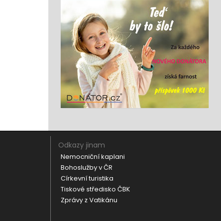
Odkazy jinam
Nemocniční kaplani
Bohoslužby v ČR
Církevní turistika
Tiskové středisko ČBK
Zprávy z Vatikánu