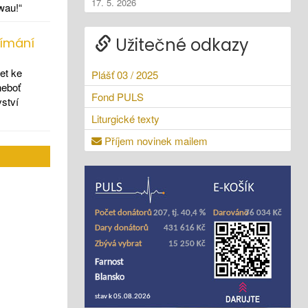
17. 5. 2026
wau!“
Užitečné odkazy
jímání
et ke
Plášť 03 / 2025
neboť
Fond PULS
vství
Liturgické texty
Příjem novinek mailem