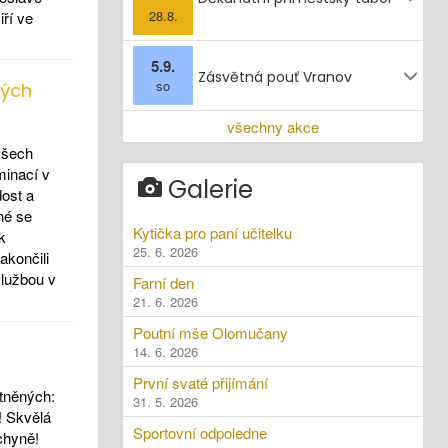
28.8.
iří ve
5.9.
Zásvětná pouť Vranov
so
ných
všechny akce
všech
inací v
Galerie
dost a
né se
Kytička pro paní učitelku
k
25. 6. 2026
akončili
lužbou v
Farní den
21. 6. 2026
Poutní mše Olomučany
14. 6. 2026
První svaté přijímání
tněných:
31. 5. 2026
 Skvělá
Sportovní odpoledne
chyně!