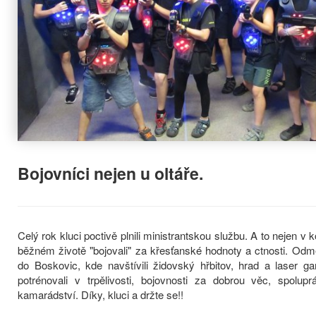
Bojovníci nejen u oltáře.
Celý rok kluci poctivě plnili ministrantskou službu. A to nejen v ko
běžném životě "bojovali" za křesťanské hodnoty a ctnosti. Odmě
do Boskovic, kde navštívili židovský hřbitov, hrad a laser 
potrénovali v trpělivosti, bojovnosti za dobrou věc, spoluprá
kamarádství. Díky, kluci a držte se!!