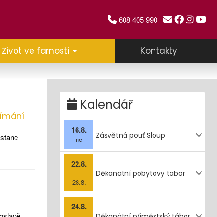
608 405 990
Život ve farnosti
Kontakty
Kalendář
jímání
16.8.
Zásvětná pouť Sloup
 stane
ne
22.8.
-
Děkanátní pobytový tábor
28.8.
24.8.
 oslavě
-
Děkanátní příměstský tábor