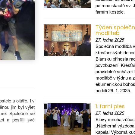
patrona skautů sv. J
farním kostele.
Týden společ
modliteb
27. ledna 2025
Společná modlitba 
křesťanských denom
Blansku přinesla ra
povzbuzení. Křesťa
pravidelně scházeli 
modlitbě v týdnu a z
ekumenickou bohos
neděli 26. 1. 2025.
stele u oltáře. I v
1. farní ples
nou jim byl výlet
27. ledna 2025
game. Společně se
Slovy mnoha zúčas
ci a posílili své
„Nádherná výzdoba!
kapela! Výborná ku