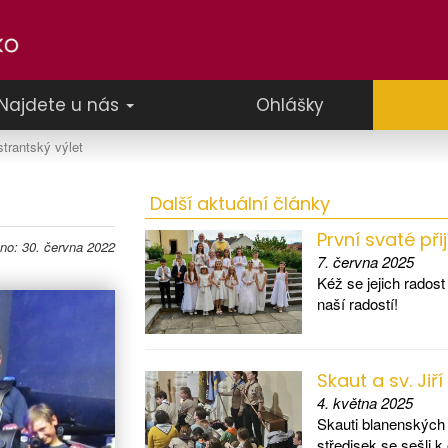
Najdete u nás
Ohlášky
strantský výlet
Další aktuální články
První svaté při
áno: 30. června 2022
7. června 2025
Kéž se jejich radost
naší radostí!
Skaut a sv. Jiří
4. května 2025
Skauti blanenských
středisek se sešli k